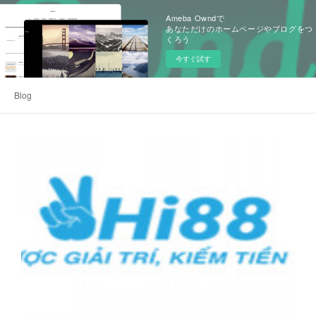
Ameba Owndで
あなただけのホームページやブログをつ
くろう
今すぐ試す
Blog