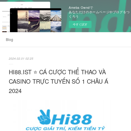
Ameba Owndで
あなただけのホームページやブログをつ
くろう
今すぐ試す
Blog
2024.02.01 02:25
HI88.IST ⭐️ CÁ CƯỢC THỂ THAO VÀ
CASINO TRỰC TUYẾN SỐ 1 CHÂU Á
2024