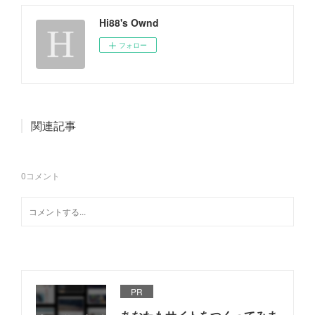
Hi88's Ownd
フォロー
関連記事
0
コメント
PR